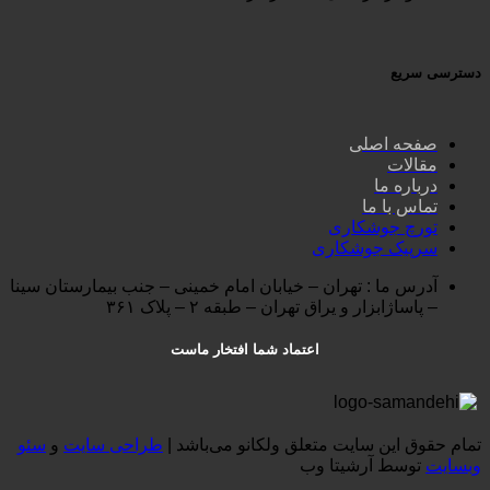
دسترسی سریع
صفحه اصلی
مقالات
درباره ما
تماس با ما
تورچ جوشکاری
سرپیک جوشکاری
آدرس ما : تهران – خیابان امام خمینی – جنب بیمارستان سینا
– پاساژابزار و یراق تهران – طبقه ۲ – پلاک ۳۶۱
اعتماد شما افتخار ماست
تمام حقوق این سایت متعلق ولکانو می‌باشد |
طراحی سایت
و
سئو
وبسایت
توسط آرشیتا وب