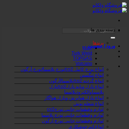
Skip
to
content
دسته بندی ها
جستجو
برای:
برندها
ورود / عضویت
Maxi
Turk Weld
TOPGAS
Volcano
انواع تورچ کامل co2/تورچ پلاسما/تورچ آرگون
انواع تنگستن
انواع گردنه co2/پلاسما/آرگون
انواع نازل وپایه نازلco2/نازل
پلاسماوالکترودپلاسما
انواع نازل هوابرش ونازل هواگاز
انواع شعله پوش
لوازم وقطعات جانبی تورچco2
لوازم وقطعات جانبی تورچ پلاسما
لوازم وقطعات جانبی تورچ آرگون
انواع انبرجوشکاری