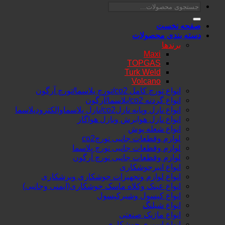
جستجو
برای:
صفحه نخست
دسته بندی محصولات
برندها
Maxi
TOPGAS
Turk Weld
Volcano
انواع تورچ کامل co2/تورچ پلاسما/تورچ آرگون
انواع گردنه co2/پلاسما/آرگون
انواع نازل وپایه نازلco2/نازل پلاسماوالکترودپلاسما
انواع نازل هوابرش ونازل هواگاز
انواع شعله پوش
لوازم وقطعات جانبی تورچco2
لوازم وقطعات جانبی تورچ پلاسما
لوازم وقطعات جانبی تورچ آرگون
انواع انبرجوشکاری
انواع لوازم وتجهیزات جوشکاری وبرشکاری
انواع عینک وکلاه ماسک جوشکاری(ایمنی وجانبی)
انواع کپسول وشیرکپسول
انواع شیلنگ
انواع ماژیک صنعتی
انواع اسپری جوشکاری