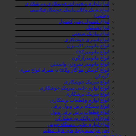
انواع لوازم وتجهیزات جوشکاری وبرشکاری
انواع عینک وکلاه ماسک جوشکاری(ایمنی
وجانبی)
انواع کپسول وشیرکپسول
انواع شیلنگ
انواع ماژیک صنعتی
انواع اسپری جوشکاری
انواع مانومتر اکسیژن
انواع مانومترco2
انواع مانومترآرگون
انواع مانومتر نیتروژن واستیلن
انواع گرمکن هواگاز وco2 به همراه انواع سری
گرمکن
انواع سرپیک جوشکاری
انواع لوازم جانبی سرپیک جوشکاری
انواع سرپیک برشکاری
انواع لوازم وقطعات برشکاری
انواع دستگاه برش وبول برقی
انواع قطعات برش برقی وبول
انواع آون والکترود خشک‌کن
انواع لوازم جانبی دستگاه جوش
آچار فرانسه وآچارهای قابل تنظیم
صفحه نخست