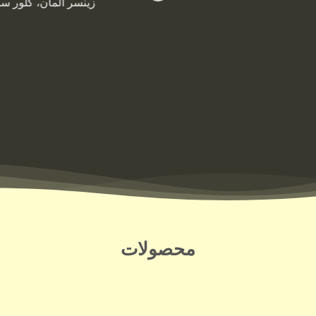
زینسر آلمان، گلور سو
محصولات