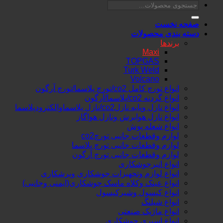
جستجو
برای:
صفحه نخست
دسته بندی محصولات
برندها
Maxi
TOPGAS
Turk Weld
Volcano
انواع تورچ کامل co2/تورچ پلاسما/تورچ آرگون
انواع گردنه co2/پلاسما/آرگون
انواع نازل وپایه نازلco2/نازل پلاسماوالکترودپلاسما
انواع نازل هوابرش ونازل هواگاز
انواع شعله پوش
لوازم وقطعات جانبی تورچco2
لوازم وقطعات جانبی تورچ پلاسما
لوازم وقطعات جانبی تورچ آرگون
انواع انبرجوشکاری
انواع لوازم وتجهیزات جوشکاری وبرشکاری
انواع عینک وکلاه ماسک جوشکاری(ایمنی وجانبی)
انواع کپسول وشیرکپسول
انواع شیلنگ
انواع ماژیک صنعتی
انواع اسپری جوشکاری