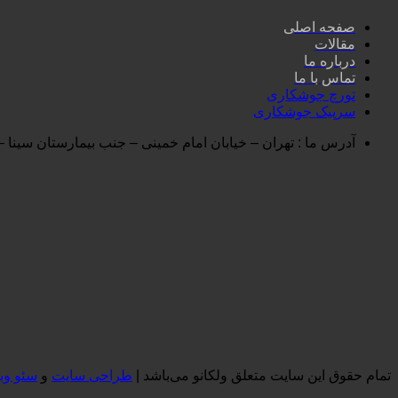
صفحه اصلی
مقالات
درباره ما
تماس با ما
تورچ جوشکاری
سرپیک جوشکاری
آدرس ما : تهران – خیابان امام خمینی – جنب بیمارستان سینا – پاساژابز
تمام حقوق این سایت متعلق ولکانو می‌باشد |
طراحی سایت
و
سئو وب