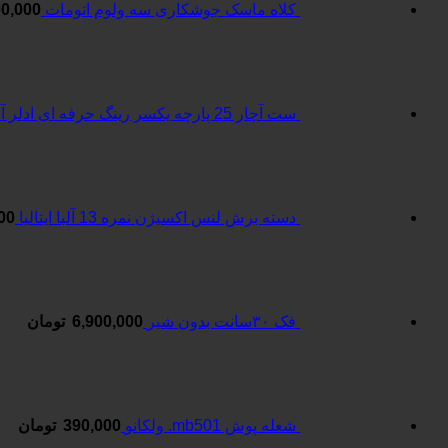
کلاه ماسک جوشکاری سه ولوم اتومات
00,000
ست آچار 25 پارچه یکسر رینگ حرفه ای ادلر آلمان
دسته برش لنس اکسیژن نمره 13 آلبا ایتالیا
00
فک ۳۰سانت بدون شیر
6,900,000
تومان
شعله پوش mb501. ولکانو
390,000
تومان