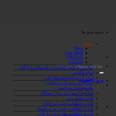
Skip
to
content
دسته بندی ها
برندها
Maxi
Turk Weld
TOPGAS
Volcano
جستجو
انواع تورچ کامل co2/تورچ پلاسما/تورچ آرگون
برای:
انواع تنگستن
انواع گردنه co2/پلاسما/آرگون
ورود / عضویت
انواع نازل وپایه نازلco2/نازل
پلاسماوالکترودپلاسما
انواع نازل هوابرش ونازل هواگاز
انواع شعله پوش
لوازم وقطعات جانبی تورچco2
لوازم وقطعات جانبی تورچ پلاسما
لوازم وقطعات جانبی تورچ آرگون
سبد خرید شما خالی است.