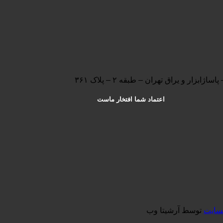
ار و یراق تهران – طبقه ۲ – پلاک ۳۶۱
اعتماد شما افتخار ماست
سایت
توسط آرشیتا وب