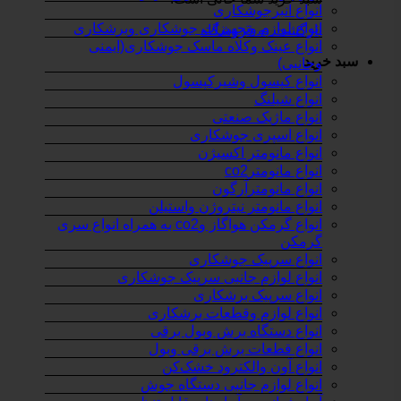
انواع انبرجوشکاری
انواع لوازم وتجهیزات جوشکاری وبرشکاری
بازگشت به فروشگاه
انواع عینک وکلاه ماسک جوشکاری(ایمنی
سبد خرید
وجانبی)
انواع کپسول وشیرکپسول
انواع شیلنگ
انواع ماژیک صنعتی
انواع اسپری جوشکاری
انواع مانومتر اکسیژن
انواع مانومترco2
انواع مانومترآرگون
انواع مانومتر نیتروژن واستیلن
انواع گرمکن هواگاز وco2 به همراه انواع سری
گرمکن
انواع سرپیک جوشکاری
انواع لوازم جانبی سرپیک جوشکاری
انواع سرپیک برشکاری
انواع لوازم وقطعات برشکاری
انواع دستگاه برش وبول برقی
انواع قطعات برش برقی وبول
انواع آون والکترود خشک‌کن
انواع لوازم جانبی دستگاه جوش