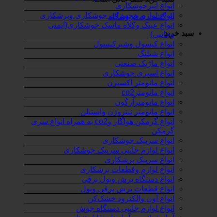
انواع انبرجوشکاری
انواع لوازم وتجهیزات جوشکاری وبرشکاری
بازگشت به فروشگاه
انواع عینک وکلاه ماسک جوشکاری(ایمنی
سبد خرید
وجانبی)
انواع کپسول وشیرکپسول
انواع شیلنگ
انواع ماژیک صنعتی
انواع اسپری جوشکاری
انواع مانومتر اکسیژن
انواع مانومترco2
انواع مانومترآرگون
انواع مانومتر نیتروژن واستیلن
انواع گرمکن هواگاز وco2 به همراه انواع سری
گرمکن
انواع سرپیک جوشکاری
انواع لوازم جانبی سرپیک جوشکاری
انواع سرپیک برشکاری
انواع لوازم وقطعات برشکاری
انواع دستگاه برش وبول برقی
انواع قطعات برش برقی وبول
انواع آون والکترود خشک‌کن
انواع لوازم جانبی دستگاه جوش