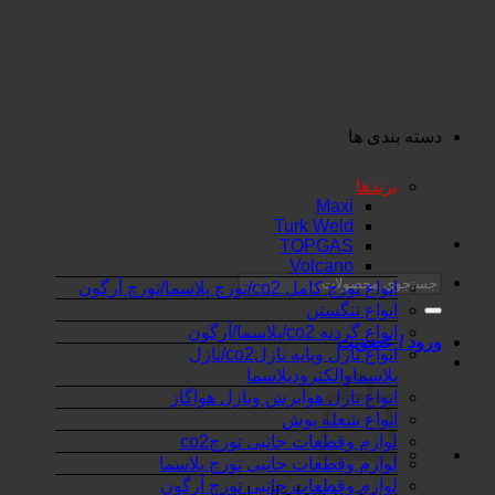
Skip
to
content
دسته بندی ها
برندها
Maxi
Turk Weld
TOPGAS
Volcano
جستجو
انواع تورچ کامل co2/تورچ پلاسما/تورچ آرگون
برای:
انواع تنگستن
انواع گردنه co2/پلاسما/آرگون
ورود / عضویت
انواع نازل وپایه نازلco2/نازل
پلاسماوالکترودپلاسما
انواع نازل هوابرش ونازل هواگاز
انواع شعله پوش
لوازم وقطعات جانبی تورچco2
لوازم وقطعات جانبی تورچ پلاسما
لوازم وقطعات جانبی تورچ آرگون
سبد خرید شما خالی است.