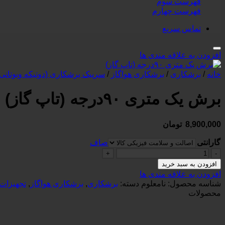
فهرست سوم
فهرست چهارم
تماس سریع
افزودن به علاقه مندی ها
خانه
/
برشکاری
/
برشکاری هواگاز
/
سرپیک برشکاری (دوتیکه وبوتانی)
برش یک متری ۹۰درجه (تاپ گاز)
8,900,000
تومان
گارانتی
صاف
برش
یک
افزودن به سبد خرید
متری
افزودن به علاقه مندی ها
۹۰درجه
شناسه محصول:
نامعلوم
دسته:
برشکاری
,
برشکاری هواگاز
,
تجهیزات
(تاپ
محصولات
گاز)
عدد