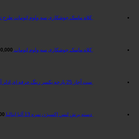
کلاه ماسک جوشکاری سه ولوم اتومات طرح ترم
کلاه ماسک جوشکاری سه ولوم اتومات
00,000
ست آچار 25 پارچه یکسر رینگ حرفه ای ادلر آلمان
دسته برش لنس اکسیژن نمره 13 آلبا ایتالیا
00