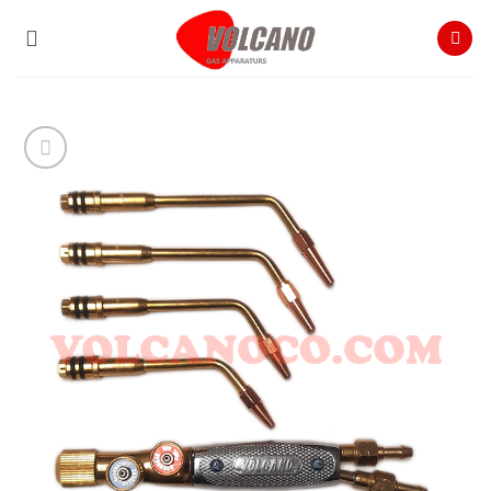
Ski
t
conten
افزودن
به
علاقه
مندی
ها