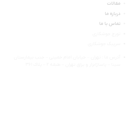
مقالات
درباره ما
تماس با ما
تورچ جوشکاری
سرپیک جوشکاری
آدرس ما : تهران – خیابان امام خمینی – جنب بیمارستان
سینا – پاساژابزار و یراق تهران – طبقه ۲ – پلاک ۳۶۱
اعتماد شما افتخار ماست