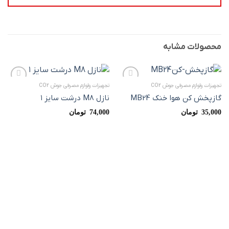
محصولات مشابه
تجهیزات ولوازم مصرفی جوش CO2
تجهیزات ولوازم مصرفی جوش CO2
افزودن
افزودن
به
به
گازپخش کن هوا خنک MB24
نازل M8 درشت سایز ۱
علاقه
علاقه
مندی
مندی
35,000
تومان
74,000
تومان
ها
ها