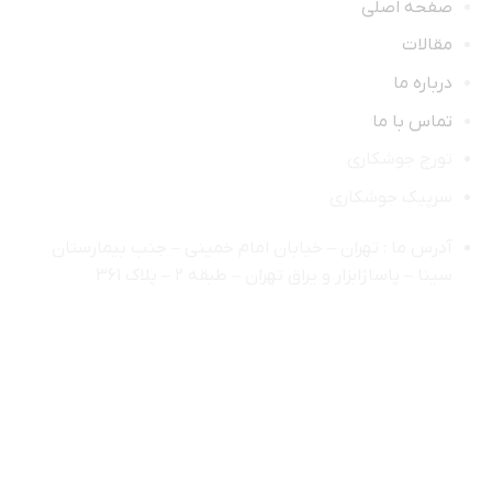
صفحه اصلی
مقالات
درباره ما
تماس با ما
تورچ جوشکاری
سرپیک جوشکاری
آدرس ما : تهران – خیابان امام خمینی – جنب بیمارستان
سینا – پاساژابزار و یراق تهران – طبقه ۲ – پلاک ۳۶۱
اعتماد شما افتخار ماست