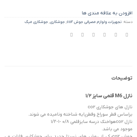
افزودن به علاقه مندی ها
دسته:
تجهیزات ولوازم مصرفی جوش co2
,
جوشکاری
,
جوشکاری میگ
توضیحات
نازل M6 قلمی سایز ۱/۲
نازل های جوشکاری co2
براساس قطر سوراخ وقطرپایه شناخته ونامیده می شوند.
نازل co2هواخنک درسه سایزقلمی ۰/۸ -۱-۱/۲
موجود می باشد.
جوش co2یکی از روش های نسبتا جدید برای جوشکاری فلزات می