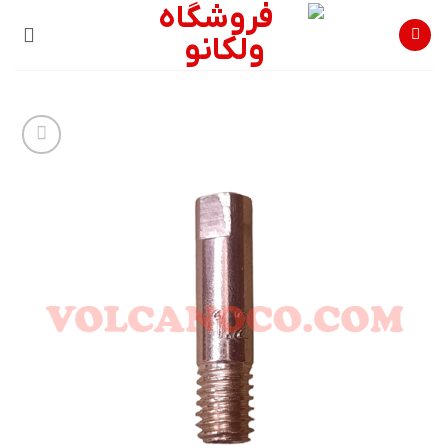
Ski
t
conten
افزودن
به
علاقه
مندی
ها