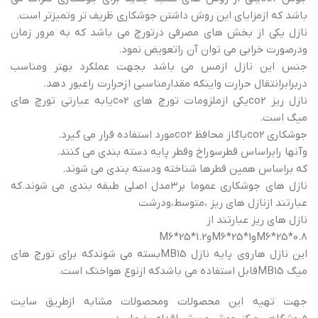
باشد که ازمزایای این روش داشتن جوشکاری ظریف تر وتمیزتر است.
نازل یکی از بخش های مصرفی درتورچ می باشد که به مرور زمان
ودرصورت خرابی می توان آن راتعویض نمود.
جنس این نازل ازمس می باشد بجهت عملکرد بهتر ومناسب
دربرابرانتقال حرارت واینکه مقدارمناسبی ازحرارت راعبور دهد.
نازل ریز co2یکی ازملزومات تورچ های c02یابه عبارتی تورچ های
میگ است.
جوشکاری co2باگاز محافظ co2مورد استفاده قرار می گیرد.
وآنها رابراساس قطرسوراخ وقطر پایه دسته بندی می کنند.
که براساس همین قطرها شناخته ودسته بندی می شوند.
نازل های جوشکاری عموما بر۳مدل اصلی طبقه بندی می شوند.که
عبارتند ازنازل های ریز ،متوسط،ودرشت
نازل های ریز عبارتند از
M6*25*0.8وM6*25*1وM6*25*1.2
این نازل هاروی پایه نازل MB15بسته می شوندکه برای تورچ های
میگ MB15قابل استفاده می باشدکه ازنوع هواخنک است.
جهت تهیه این محصولات ومحصولات مشابه ازطریق سایت