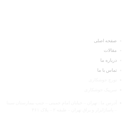
دسترسی سریع
صفحه اصلی
مقالات
درباره ما
تماس با ما
تورچ جوشکاری
سرپیک جوشکاری
آدرس ما : تهران – خیابان امام خمینی – جنب بیمارستان سینا
– پاساژابزار و یراق تهران – طبقه ۲ – پلاک ۳۶۱