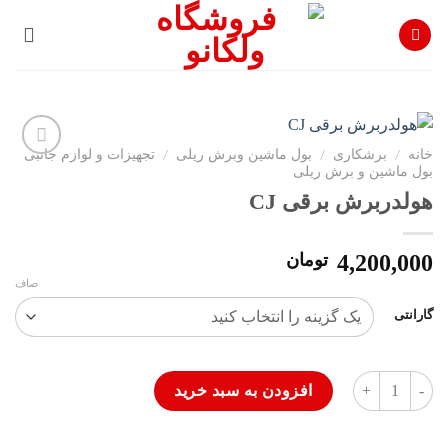
Ski
t
conten
خانه
/
برشکاری
/
بول ماشین وبرش ریلی
/
تجهیزات و لوازم جانبی
بول ماشین و برش ریلی
افزودن
به
هولدربرش برقی CJ
علاقه
مندی
ها
4,200,000
تومان
صاف
گارانتی
هولدربرش برقی CJ عدد
افزودن به سبد خرید