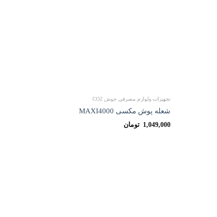
ها
ها
تجهیزات ولوازم مصرفی جوش CO2
تجهیزات و
شعله پوش مکسی MAXI4000
پایه نازل (MB15) هو
1,049,000
تومان
45,000
اعتماد شما افتخار ماست