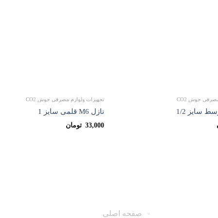
ها
صرفی جوش CO2
تجهیزات ولوازم مصرفی جوش CO2
نازل M6 قلمی سایز 1
33,000
تومان
دسترسی سریع
صفحه اصلی