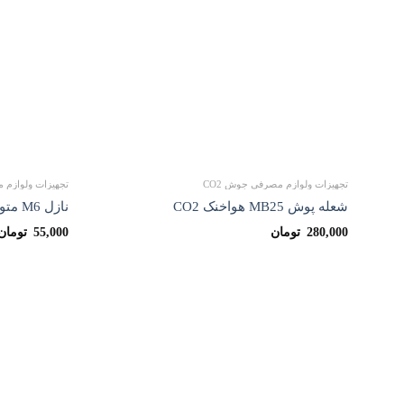
ها
تجهیزات ولوازم مصرفی جوش CO2
تجهیزات ولوازم م
شعله پوش MB25 هواخنک CO2
نازل M6 متوسط سایز 1/2
280,000
تومان
55,000
تومان
درباره ما