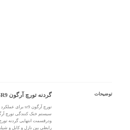
توضیحات
گردنه تورچ آرگون SR9 هواخنک
تورچ آرگون sr9 برای عملکرد بدون مشکل در هنگام جوشکاری AC و DC با فرکانس بالا TIGمهندسی می‌گردد.
سیستم خنک کنندگی تورچ آرگون Sr9 از نوع هوا خ
ودرقسمت انتهایی گردنه تورچ 
رابطی بین نازل و کابل و شی