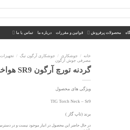
اه
محصولات پرفروش
قوانین و مقررات
درباره ما
تماس با ما
خانه
/
جوشکاری
/
جوشکاری آرگون تیگ
/
تجهیزات 
مصرفی جوش ارگون
گردنه تورچ آرگون SR9 هواخنک
افزودن
به
علاقه
مندی
ویژگی های محصول
ها
TIG Torch Neck – Sr9
برند (تاپ گاز )
در حال حاضر این محصول در انبار موجود نیست و در دستر