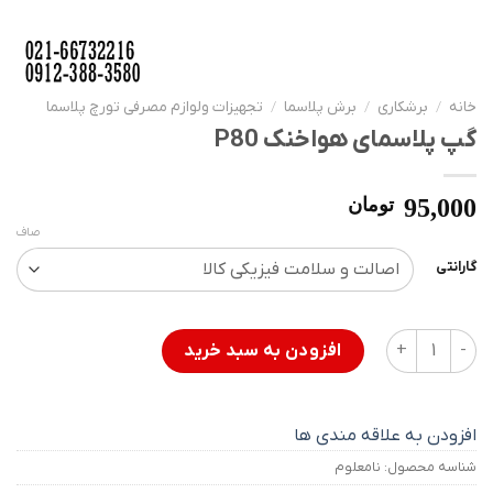
خانه
/
برشکاری
/
برش پلاسما
/
تجهیزات ولوازم مصرفی تورچ پلاسما
گپ پلاسمای هواخنک P80
95,000
تومان
صاف
گارانتی
گپ پلاسمای هواخنک P80 عدد
افزودن به سبد خرید
افزودن به علاقه مندی ها
شناسه محصول:
نامعلوم