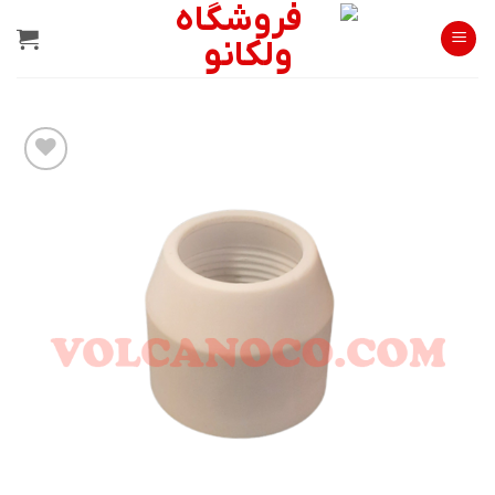
Ski
t
conten
افزودن
به
علاقه
مندی
ها