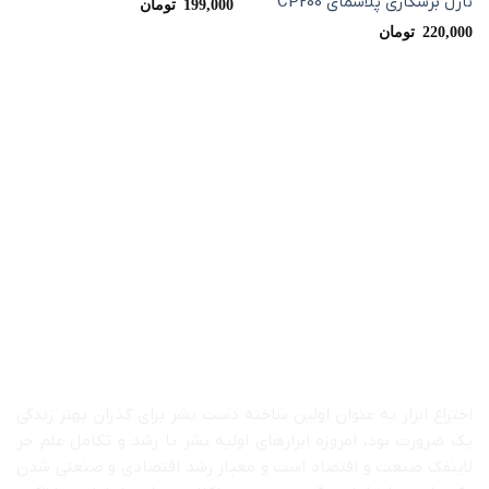
نازل برشکاری پلاسمای CP200
مندی
مندی
199,000
تومان
ها
ها
220,000
تومان
درباره ما
اختراع ابزار به عنوان اولین ساخته دست بشر برای گذران بهتر زندگی
یک ضرورت بود، امروزه ابزارهای اولیه بشر با رشد و تکامل علم جز
لاینفک صنعت و اقتصاد است و معیار رشد اقتصادی و صنعتی شدن