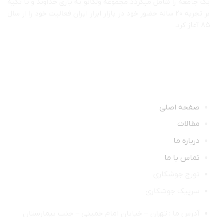
یک جامعه را شامل میگردد.مجموعه ولکانو به یاری خداوند و با تکیه
بر تجربه ۲۰ ساله حضور خود در بازار ابزار ایران فعالیت خود را از سال
۸۵ آغاز کرد.
دسترسی سریع
صفحه اصلی
مقالات
درباره ما
تماس با ما
تورچ جوشکاری
سرپیک جوشکاری
آدرس ما : تهران – خیابان امام خمینی – جنب بیمارستان