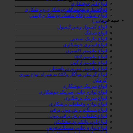
انواع انبرجوشکاری
انواع لوازم وتجهیزات جوشکاری وبرشکاری
بازگشت به فروشگاه
انواع عینک وکلاه ماسک جوشکاری(ایمنی
سبد خرید
وجانبی)
انواع کپسول وشیرکپسول
انواع شیلنگ
انواع ماژیک صنعتی
انواع اسپری جوشکاری
انواع مانومتر اکسیژن
انواع مانومترco2
انواع مانومترآرگون
انواع مانومتر نیتروژن واستیلن
انواع گرمکن هواگاز وco2 به همراه انواع سری
گرمکن
انواع سرپیک جوشکاری
انواع لوازم جانبی سرپیک جوشکاری
انواع سرپیک برشکاری
انواع لوازم وقطعات برشکاری
انواع دستگاه برش وبول برقی
انواع قطعات برش برقی وبول
انواع آون والکترود خشک‌کن
انواع لوازم جانبی دستگاه جوش