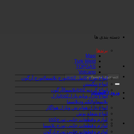
Skip
to
content
دسته بندی ها
برندها
Maxi
Turk Weld
TOPGAS
Volcano
جستجو
انواع تورچ کامل co2/تورچ پلاسما/تورچ آرگون
برای:
انواع تنگستن
انواع گردنه co2/پلاسما/آرگون
ورود / عضویت
انواع نازل وپایه نازلco2/نازل
پلاسماوالکترودپلاسما
انواع نازل هوابرش ونازل هواگاز
انواع شعله پوش
لوازم وقطعات جانبی تورچco2
لوازم وقطعات جانبی تورچ پلاسما
لوازم وقطعات جانبی تورچ آرگون
سبد خرید شما خالی است.