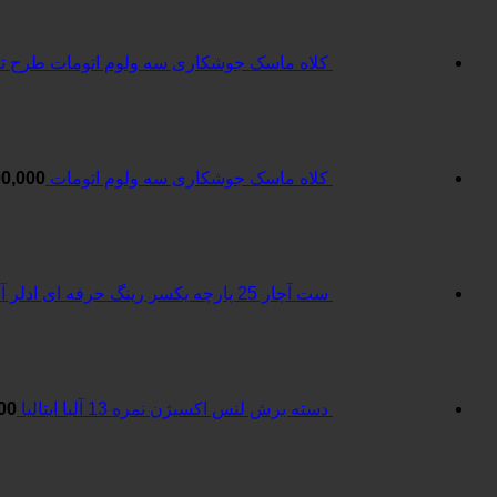
عدد
کلاه ماسک جوشکاری سه ولوم اتومات طرح ترم
کلاه ماسک جوشکاری سه ولوم اتومات
00,000
ست آچار 25 پارچه یکسر رینگ حرفه ای ادلر آلمان
دسته برش لنس اکسیژن نمره 13 آلبا ایتالیا
00