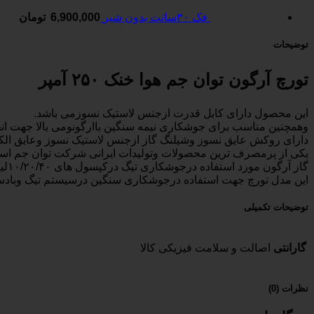
فک ۳۰سانت بدون شیر
6,900,000
تومان
توضیحات
تورچ آرگون توان جم هوا خنک ۲۵۰ آمپر
این محصول دارای کابل قدرت ازجنس لاستیک نسوزمی باشد.
وهمچنین مناسب برای جوشکاری نیمه سنگین باارگونومی بالا جهت ان
دارای روکش عایق نسوز وشیلنگ گاز ازجنس لاستیک نسوز وعایق الکتریکی باقا
یکی از پرمصرف ترین محصولات وتولیدات ایرانی شرکت توان جم اس
گاز آرگون مورد استفاده درجوشکاری تیگ درکپسول های ۱۰/۲۰/۴۰لیتری شارژ می شود ومورد استفاده قرار می‌گیرد
این مدل تورچ جهت استفاده درجوشکاری سنگین درسیستم تیگ وبادس
توضیحات تکمیلی
گارانتی
اصالت و سلامت فیزیکی کالا
نظرات (0)