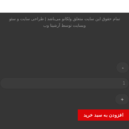
تمام حقوق این سایت متعلق ولکانو می‌باشد |
طراحی سایت
و
سئو
وبسایت
توسط آرشیتا وب
رامیک
فلون
رگردنه
ورچ
رگون
دد
افزودن به سبد خرید