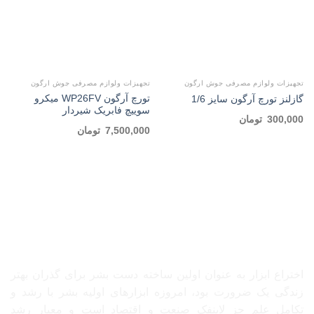
تجهیزات ولوازم مصرفی جوش ارگون
تجهیزات ولوازم مصرفی جوش ارگون
تورچ آرگون WP26FV میکرو
گازلنز تورچ آرگون سایز 1/6
سوییچ فابریک شیردار
300,000
تومان
7,500,000
تومان
درباره ما
اختراع ابزار به عنوان اولین ساخته دست بشر برای گذران بهتر
زندگی یک ضرورت بود، امروزه ابزارهای اولیه بشر با رشد و
تکامل علم جز لاینفک صنعت و اقتصاد است و معیار رشد