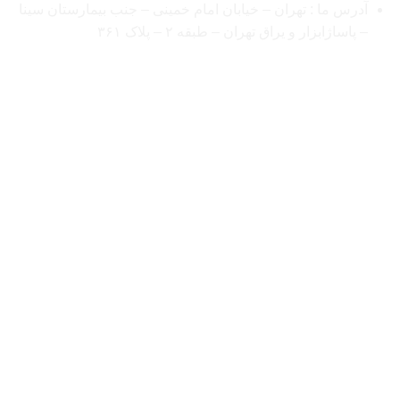
آدرس ما : تهران – خیابان امام خمینی – جنب بیمارستان سینا
– پاساژابزار و یراق تهران – طبقه ۲ – پلاک ۳۶۱
اعتماد شما افتخار ماست