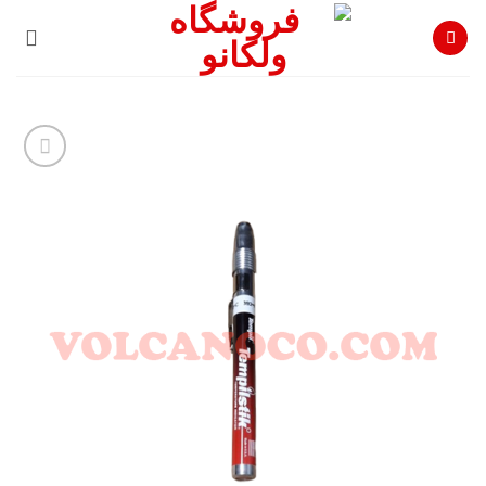
Ski
t
conten
افزودن
به
علاقه
مندی
ها