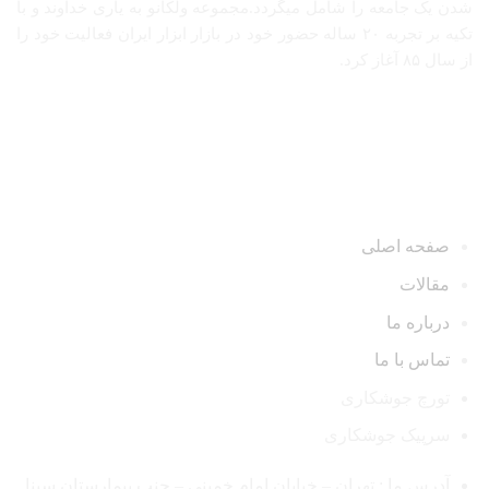
شدن یک جامعه را شامل میگردد.مجموعه ولکانو به یاری خداوند و با
تکیه بر تجربه ۲۰ ساله حضور خود در بازار ابزار ایران فعالیت خود را
از سال ۸۵ آغاز کرد.
دسترسی سریع
صفحه اصلی
مقالات
درباره ما
تماس با ما
تورچ جوشکاری
سرپیک جوشکاری
آدرس ما : تهران – خیابان امام خمینی – جنب بیمارستان سینا